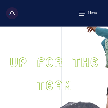
Menu
UP FOR THE
TEAM