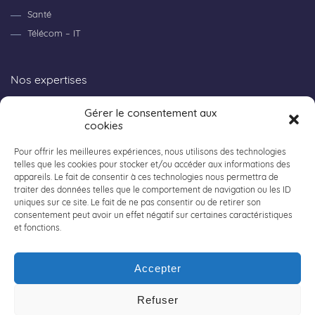
Santé
Télécom – IT
Nos expertises
Gérer le consentement aux
Consulting
cookies
Recherche et Innovation
Workpackage
Pour offrir les meilleures expériences, nous utilisons des technologies
telles que les cookies pour stocker et/ou accéder aux informations des
appareils. Le fait de consentir à ces technologies nous permettra de
traiter des données telles que le comportement de navigation ou les ID
Tout sur Acaly
uniques sur ce site. Le fait de ne pas consentir ou de retirer son
consentement peut avoir un effet négatif sur certaines caractéristiques
et fonctions.
Nos offres d’emplois
Nos implantations
Accepter
Contactez-nous
Politique de confidentialité
Refuser
Mentions légales