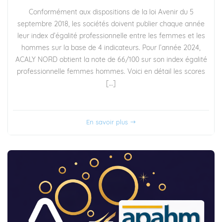
Conformément aux dispositions de la loi Avenir du 5
septembre 2018, les sociétés doivent publier chaque année
leur index d’égalité professionnelle entre les femmes et les
hommes sur la base de 4 indicateurs. Pour l’année 2024,
ACALY NORD obtient la note de 66/100 sur son index égalité
professionnelle femmes hommes. Voici en détail les scores
[…]
En savoir plus