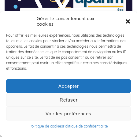
27 janvier 2026
Gérer le consentement aux
cookies
ACALY x APAHM : Donner du sens à l’engagement
grâce à la technologie
Pour offrir les meilleures expériences, nous utilisons des technologies
telles que les cookies pour stocker et/ou accéder aux informations des
appareils. Le fait de consentir à ces technologies nous permettra de
Chez ACALY Conseil en Ingénierie, nous sommes convaincus
traiter des données telles que le comportement de navigation ou les ID
que les compétences techniques peuvent – et doivent – avoir
uniques sur ce site. Le fait de ne pas consentir ou de retirer son
consentement peut avoir un effet négatif sur certaines caractéristiques
un impact concret sur la société. C’est dans cette dynamique
et fonctions.
que nous sommes fiers de soutenir MAIN’TENIR, un projet
porté par notre consultante Karine CHEVER, sélectionné dans
Accepter
le cadre de notre appel à projets collaborateurs.
🤝 MAIN’TENIR, c’est […]
Refuser
Voir les préférences
En savoir plus
Politique de cookies
Politique de confidentialité