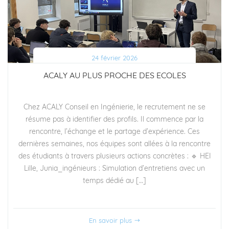
24 février 2026
ACALY AU PLUS PROCHE DES ECOLES
Chez ACALY Conseil en Ingénierie, le recrutement ne se
résume pas à identifier des profils. Il commence par la
rencontre, l’échange et le partage d’expérience. Ces
dernières semaines, nos équipes sont allées à la rencontre
des étudiants à travers plusieurs actions concrètes : 🔹 HEI
Lille, Junia_ingénieurs : Simulation d’entretiens avec un
temps dédié au […]
En savoir plus