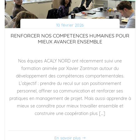
10 février 2026
RENFORCER NOS COMPETENCES HUMAINES POUR
MIEUX AVANCER ENSEMBLE
Nos équipes ACALY NORD ont récemment suivi une
formation animée par Xavier Zantman autour du
développement des compétences comportementales.
L’objectif : prendre du recul sur son positionnement
personnel, affiner sa communication et renforcer ses
pratiques en management de projet. Mais aussi apprendre à
mieux se connaître pour mieux travailler ensemble et
construire une coopération plus […]
En savoir plus