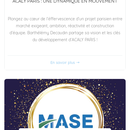
ACALY PARIS : UNE DYNAMIQUE EN MOUVEMENT
Plongez au cœur de l’éffervescence d’un projet parisien entre
marché exigeant, ambition, réactivité et construction
d’équipe. Barthélémy Decaudin partage sa vision et les clés
du développement d’ACALY PARIS !
En savoir plus