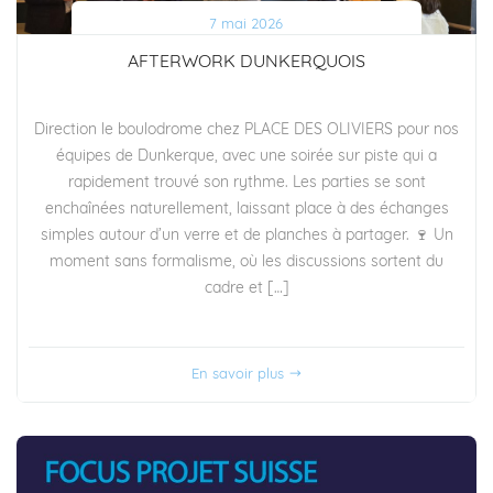
7 mai 2026
AFTERWORK DUNKERQUOIS
Direction le boulodrome chez PLACE DES OLIVIERS pour nos
équipes de Dunkerque, avec une soirée sur piste qui a
rapidement trouvé son rythme. Les parties se sont
enchaînées naturellement, laissant place à des échanges
simples autour d’un verre et de planches à partager. 🍷 Un
moment sans formalisme, où les discussions sortent du
cadre et […]
En savoir plus