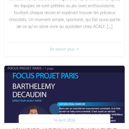
les équipes se sont prêtées au jeu avec enthousiasme,
fouillant chaque recoin et espérant trouver les précieux
chocolats. Un moment simple, spontané, qui fait aussi partie
de ce qu’on aime vivre au quotidien chez ACALY. […]
En savoir plus
14 avril 2026