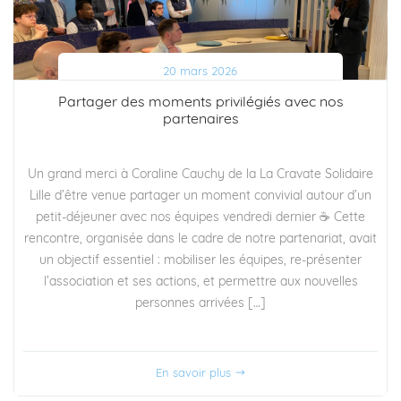
20 mars 2026
Partager des moments privilégiés avec nos
partenaires
Un grand merci à Coraline Cauchy de la La Cravate Solidaire
Lille d’être venue partager un moment convivial autour d’un
petit-déjeuner avec nos équipes vendredi dernier ☕ Cette
rencontre, organisée dans le cadre de notre partenariat, avait
un objectif essentiel : mobiliser les équipes, re-présenter
l’association et ses actions, et permettre aux nouvelles
personnes arrivées […]
En savoir plus