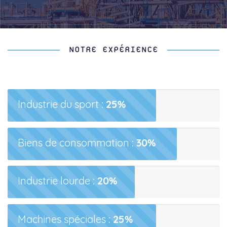
NOTRE EXPÉRIENCE
Industrie du sport :
25%
Biens de consommation :
30%
Industrie lourde :
20%
Machines spéciales :
25%