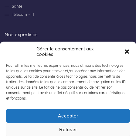
Santé
Télécom – IT
Nos expertises
Gérer le consentement aux
Consulting
cookies
Recherche et Innovation
Workpackage
Pour offrir les meilleures expériences, nous utilisons des technologies
telles que les cookies pour stocker et/ou accéder aux informations des
appareils. Le fait de consentir à ces technologies nous permettra de
traiter des données telles que le comportement de navigation ou les ID
Tout sur Acaly
uniques sur ce site. Le fait de ne pas consentir ou de retirer son
consentement peut avoir un effet négatif sur certaines caractéristiques
et fonctions.
Nos offres d’emplois
Nos implantations
Accepter
Contactez-nous
Politique de confidentialité
Refuser
Mentions légales