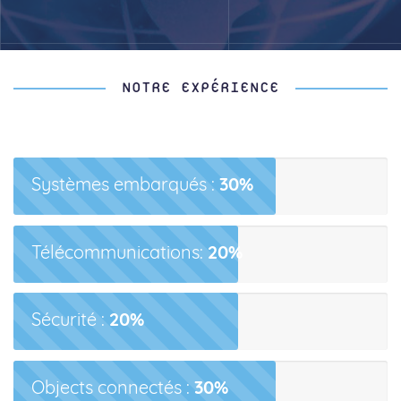
NOTRE EXPÉRIENCE
Systèmes embarqués :
30%
Télécommunications:
20%
Sécurité :
20%
Objects connectés :
30%