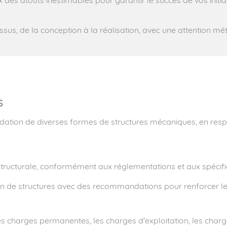
x des atouts inestimables pour garantir le succès de vos initia
s, de la conception à la réalisation, avec une attention méti
s
idation de diverses formes de structures mécaniques, en resp
 structurale, conformément aux réglementations et aux spécifi
ation de structures avec des recommandations pour renforcer l
es charges permanentes, les charges d'exploitation, les charge