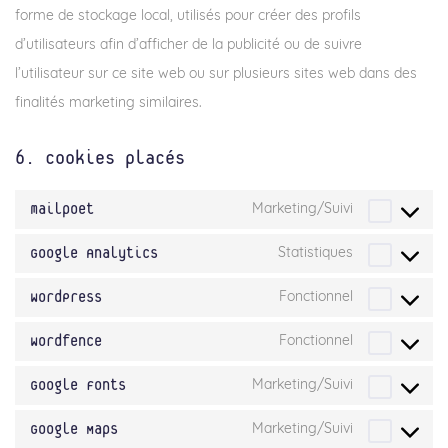
forme de stockage local, utilisés pour créer des profils
d’utilisateurs afin d’afficher de la publicité ou de suivre
l’utilisateur sur ce site web ou sur plusieurs sites web dans des
finalités marketing similaires.
6. Cookies placés
Consent
mailpoet
Marketing/Suivi
to
service
Consent
Google Analytics
Statistiques
mailpoe
to
service
Consent
WordPress
Fonctionnel
google-
to
analytic
service
Consent
Wordfence
Fonctionnel
wordpre
to
service
Consent
Google Fonts
Marketing/Suivi
wordfen
to
service
Consent
Google Maps
Marketing/Suivi
google-