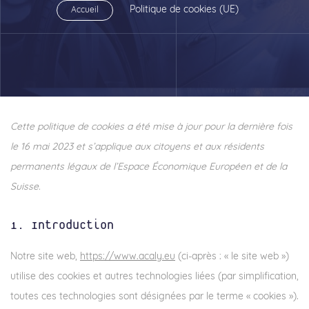
Politique de cookies (UE)
Accueil
Cette politique de cookies a été mise à jour pour la dernière fois
le 16 mai 2023 et s’applique aux citoyens et aux résidents
permanents légaux de l’Espace Économique Européen et de la
Suisse.
1. Introduction
Notre site web,
https://www.acaly.eu
(ci-après : « le site web »)
utilise des cookies et autres technologies liées (par simplification,
toutes ces technologies sont désignées par le terme « cookies »).