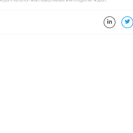
rportMarathon #semideBruxelles #Wintogether #Sport