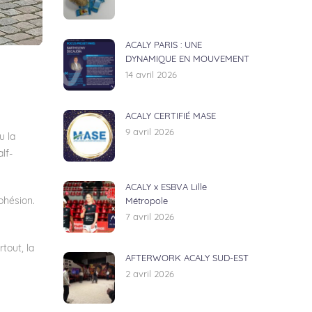
ACALY PARIS : UNE
DYNAMIQUE EN MOUVEMENT
14 avril 2026
ACALY CERTIFIÉ MASE
9 avril 2026
u la
lf-
ACALY x ESBVA Lille
ohésion.
Métropole
7 avril 2026
tout, la
AFTERWORK ACALY SUD-EST
2 avril 2026