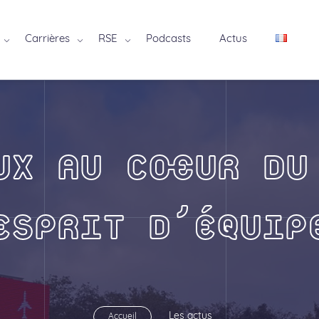
Carrières
RSE
Podcasts
Actus
UX AU CŒUR DU
ESPRIT D’ÉQUIP
Les actus
Accueil