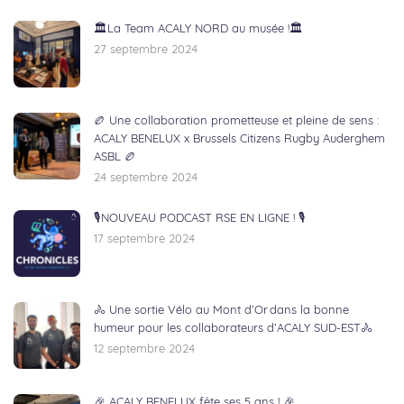
🏛️La Team ACALY NORD au musée !🏛️
27 septembre 2024
🏉 Une collaboration prometteuse et pleine de sens :
ACALY BENELUX x Brussels Citizens Rugby Auderghem
ASBL 🏉
24 septembre 2024
🎙NOUVEAU PODCAST RSE EN LIGNE ! 🎙
17 septembre 2024
🚴 Une sortie Vélo au Mont d’Or dans la bonne
humeur pour les collaborateurs d’ACALY SUD-EST🚴
12 septembre 2024
🎉 ACALY BENELUX fête ses 5 ans ! 🎉