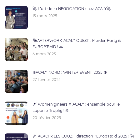
🚀 L’art de la NEGOCIATION chez ACALY🚀
13 mars 2025
🎭AFTERWORK ACALY OUEST : Murder Party &
EUROP’RAID ! 🚗
6 mars 2025
❄️ACALY NORD : WINTER EVENT 2025 ❄️
27 février 2025
🎿 Women’gineers X ACALY : ensemble pour le
Laponie Trophy ! ❄️
20 février 2025
🎉 ACALY x LES COUZ’ : direction l’Europ’Raid 2025 ! 🚀