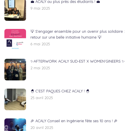
💼 ACALY au plus près des étudiants ! 💼
9 mai 2025
💡 S’engager ensemble pour un avenir plus solidaire :
retour sur une belle initiative humaine 💡
6 mai 2025
✨AFTERWORK ACALY SUD-EST X WOMEN’GINEERS ✨
2 mai 2025
🐣 C’EST PAQUES CHEZ ACALY ! 🐣
25 avril 2025
🎉 ACALY Conseil en Ingénierie fête ses 10 ans ! 🎉
20 avril 2025