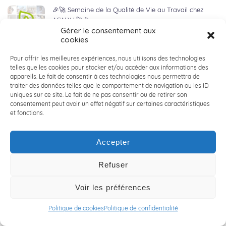
🎉🚀 Semaine de la Qualité de Vie au Travail chez
ACALY ! 🚀🎉
Gérer le consentement aux
20 juin 2024
cookies
Pour offrir les meilleures expériences, nous utilisons des technologies
🚀 ACALY Recrute : Nos Équipes Toujours sur le Terrain !
telles que les cookies pour stocker et/ou accéder aux informations des
🚀
appareils. Le fait de consentir à ces technologies nous permettra de
14 juin 2024
traiter des données telles que le comportement de navigation ou les ID
uniques sur ce site. Le fait de ne pas consentir ou de retirer son
consentement peut avoir un effet négatif sur certaines caractéristiques
👋 RENCONTRE AVEC JONATHAN LOBERT👋
et fonctions.
6 juin 2024
Accepter
Refuser
🚲 LILLE HARDELOT : ACALY NORD x VICTOIRE
BERTEAU 🚲
Voir les préférences
3 juin 2024
Politique de cookies
Politique de confidentialité
🏀 ACALY DAYS 2024 : seconde édition ! 🏀