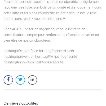
Pour marquer notre soutien, chaque collaboratrice a également
reçu une rose rose, symbole de solidarité et d’engagement dans
cette lutte et tous nos collaborateurs ont porté un nœud rose
durant leurs rendez-vous et entretiens.🌹
Chez
ACALY Conseil en Ingénierie
, chaque initiative de
sensibilisation compte pour renforcer la prévention et veiller au
bien-être de nos collaborateurs !
hashtag
#
OctobreRose
hashtag
#
cancerdusein
hashtag
#
prévention
hashtag
#
IA
hashtag
#
santé
hashtag
#
innovation
hashtag
#
solidarité
Dernières actualités