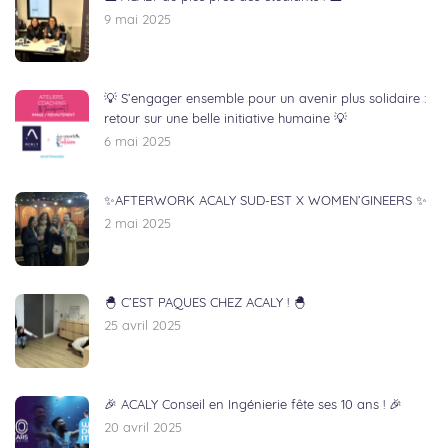
9 mai 2025
💡 S’engager ensemble pour un avenir plus solidaire :
retour sur une belle initiative humaine 💡
6 mai 2025
✨AFTERWORK ACALY SUD-EST X WOMEN’GINEERS ✨
2 mai 2025
🐣 C’EST PAQUES CHEZ ACALY ! 🐣
25 avril 2025
🎉 ACALY Conseil en Ingénierie fête ses 10 ans ! 🎉
20 avril 2025