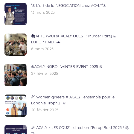
🚀 L’art de la NEGOCIATION chez ACALY🚀
13 mars 2025
🎭AFTERWORK ACALY OUEST : Murder Party &
EUROP’RAID ! 🚗
6 mars 2025
❄️ACALY NORD : WINTER EVENT 2025 ❄️
27 février 2025
🎿 Women’gineers X ACALY : ensemble pour le
Laponie Trophy ! ❄️
20 février 2025
🎉 ACALY x LES COUZ’ : direction l’Europ’Raid 2025 ! 🚀
🤝