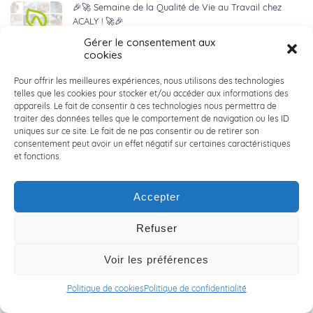
🎉🚀 Semaine de la Qualité de Vie au Travail chez
ACALY ! 🚀🎉
20 juin 2024
Gérer le consentement aux
cookies
🚀 ACALY Recrute : Nos Équipes Toujours sur le Terrain !
Pour offrir les meilleures expériences, nous utilisons des technologies
🚀
telles que les cookies pour stocker et/ou accéder aux informations des
appareils. Le fait de consentir à ces technologies nous permettra de
14 juin 2024
traiter des données telles que le comportement de navigation ou les ID
uniques sur ce site. Le fait de ne pas consentir ou de retirer son
consentement peut avoir un effet négatif sur certaines caractéristiques
👋 RENCONTRE AVEC JONATHAN LOBERT👋
et fonctions.
6 juin 2024
Accepter
🚲 LILLE HARDELOT : ACALY NORD x VICTOIRE
Refuser
BERTEAU 🚲
3 juin 2024
Voir les préférences
Politique de cookies
Politique de confidentialité
🏀 ACALY DAYS 2024 : seconde édition ! 🏀
30 mai 2024