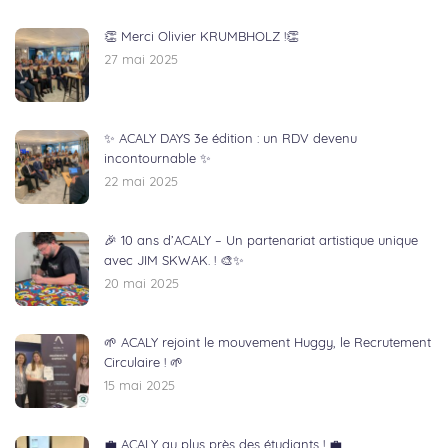
👏 Merci Olivier KRUMBHOLZ !👏
27 mai 2025
✨ ACALY DAYS 3e édition : un RDV devenu
incontournable ✨
22 mai 2025
🎉 10 ans d’ACALY – Un partenariat artistique unique
avec JIM SKWAK. ! 🎨✨
20 mai 2025
🌱 ACALY rejoint le mouvement Huggy, le Recrutement
Circulaire ! 🌱
15 mai 2025
💼 ACALY au plus près des étudiants ! 💼