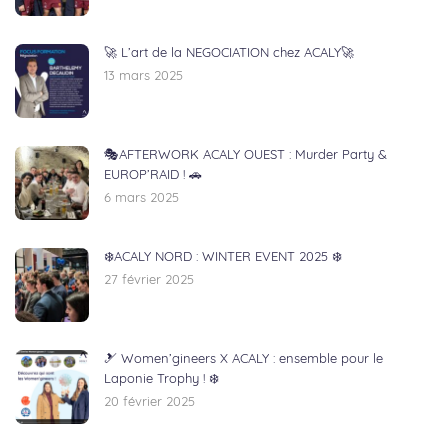
🚀 L’art de la NEGOCIATION chez ACALY🚀
13 mars 2025
🎭AFTERWORK ACALY OUEST : Murder Party &
EUROP’RAID ! 🚗
6 mars 2025
❄️ACALY NORD : WINTER EVENT 2025 ❄️
27 février 2025
🎿 Women’gineers X ACALY : ensemble pour le
Laponie Trophy ! ❄️
20 février 2025