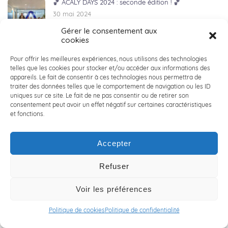
🏀 ACALY DAYS 2024 : seconde édition ! 🏀
30 mai 2024
Gérer le consentement aux
cookies
👔 COLLECTE DE VETEMENTS POUR LA CRAVATE
Pour offrir les meilleures expériences, nous utilisons des technologies
SOLIDAIRE 👔
telles que les cookies pour stocker et/ou accéder aux informations des
29 mai 2024
appareils. Le fait de consentir à ces technologies nous permettra de
traiter des données telles que le comportement de navigation ou les ID
uniques sur ce site. Le fait de ne pas consentir ou de retirer son
consentement peut avoir un effet négatif sur certaines caractéristiques
🌱 RSE : ACALY Conseil en Ingénierie s’engage et agit
et fonctions.
🌱
23 mai 2024
Accepter
✨🌍 Une expérience humaine inoubliable partagée
Refuser
par Thomas lors de son aventure au Kenya ! ✨🌍
22 mai 2024
Voir les préférences
📢 BREAKING NEWS : ACALY NORD se lance sur les
Politique de cookies
Politique de confidentialité
routes du mythique LILLE-HARDELOT ! 📢