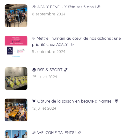
🎉 ACALY BENELUX fête ses 5 ans ! 🎉
6 septembre 2024
✨ Mettre l’humain au cœur de nos actions : une
priorité chez ACALY ! ✨
5 septembre 2024
🌍 RSE & SPORT 🏀
25 juillet 2024
🌟 Clôture de la saison en beauté à Nantes ! 🌟
12 juillet 2024
🎉 WELCOME TALENTS ! 🎉