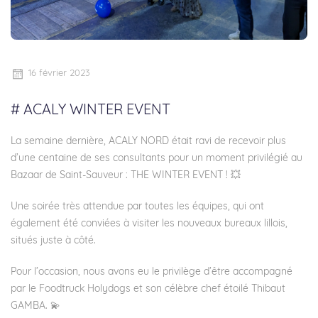
16 février 2023
# ACALY WINTER EVENT
La semaine dernière, ACALY NORD était ravi de recevoir plus
d’une centaine de ses consultants pour un moment privilégié au
Bazaar de Saint-Sauveur : THE WINTER EVENT ! 💥
Une soirée très attendue par toutes les équipes, qui ont
également été conviées à visiter les nouveaux bureaux lillois,
situés juste à côté.
Pour l’occasion, nous avons eu le privilège d’être accompagné
par le Foodtruck Holydogs et son célèbre chef étoilé Thibaut
GAMBA. 💫