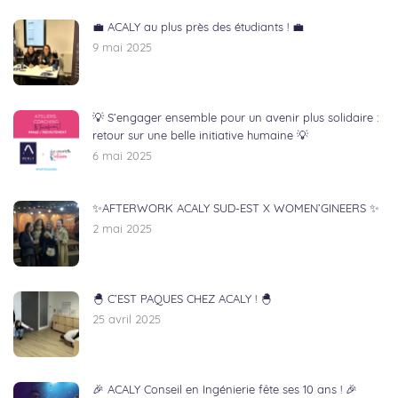
💼 ACALY au plus près des étudiants ! 💼
9 mai 2025
💡 S’engager ensemble pour un avenir plus solidaire :
retour sur une belle initiative humaine 💡
6 mai 2025
✨AFTERWORK ACALY SUD-EST X WOMEN’GINEERS ✨
2 mai 2025
🐣 C’EST PAQUES CHEZ ACALY ! 🐣
25 avril 2025
🎉 ACALY Conseil en Ingénierie fête ses 10 ans ! 🎉