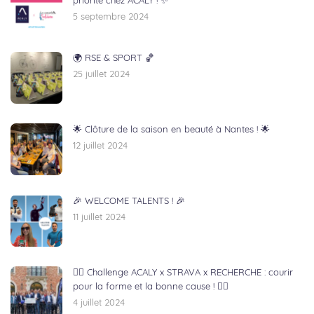
priorité chez ACALY ! ✨
5 septembre 2024
🌍 RSE & SPORT 🏀
25 juillet 2024
🌟 Clôture de la saison en beauté à Nantes ! 🌟
12 juillet 2024
🎉 WELCOME TALENTS ! 🎉
11 juillet 2024
🏃‍♂️ Challenge ACALY x STRAVA x RECHERCHE : courir
pour la forme et la bonne cause ! 🏃‍♀️
4 juillet 2024