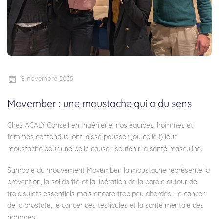
18 novembre 2025
Movember : une moustache qui a du sens
Chez
ACALY Conseil en Ingénierie
, nos équipes, hommes et
femmes confondus, ont laissé pousser (ou collé !) leur
moustache pour une belle cause : soutenir la santé masculine.
Symbole du mouvement Movember, la moustache représente la
prévention, la solidarité et la libération de la parole autour de
trois sujets essentiels mais encore trop peu abordés : le cancer
de la prostate, le cancer des testicules et la santé mentale des
hommes.