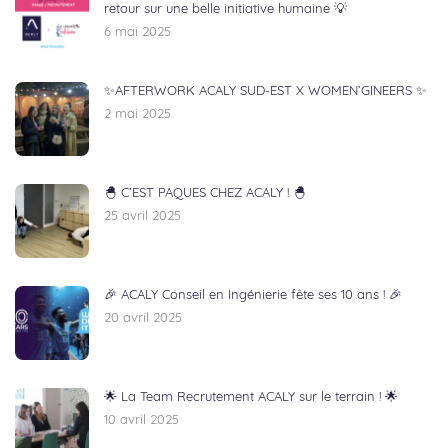
retour sur une belle initiative humaine 💡
6 mai 2025
✨AFTERWORK ACALY SUD-EST X WOMEN’GINEERS ✨
2 mai 2025
🐣 C’EST PAQUES CHEZ ACALY ! 🐣
25 avril 2025
🎉 ACALY Conseil en Ingénierie fête ses 10 ans ! 🎉
20 avril 2025
🌟 La Team Recrutement ACALY sur le terrain ! 🌟
10 avril 2025