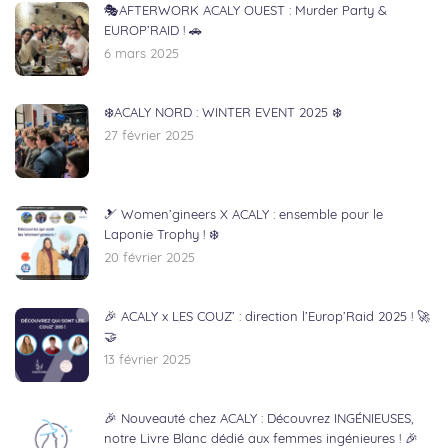
🎭AFTERWORK ACALY OUEST : Murder Party &
EUROP’RAID ! 🚗
6 mars 2025
❄️ACALY NORD : WINTER EVENT 2025 ❄️
27 février 2025
🎿 Women’gineers X ACALY : ensemble pour le
Laponie Trophy ! ❄️
20 février 2025
🎉 ACALY x LES COUZ’ : direction l’Europ’Raid 2025 ! 🚀
🤝
13 février 2025
🎉 Nouveauté chez ACALY : Découvrez INGÉNIEUSES,
notre Livre Blanc dédié aux femmes ingénieures ! 🎉