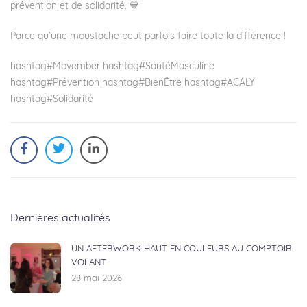
prévention et de solidarité. 💙
Parce qu’une moustache peut parfois faire toute la différence !
hashtag
#
Movember
hashtag
#
SantéMasculine
hashtag
#
Prévention
hashtag
#
BienÊtre
hashtag
#
ACALY
hashtag
#
Solidarité
Dernières actualités
UN AFTERWORK HAUT EN COULEURS AU COMPTOIR
VOLANT
28 mai 2026