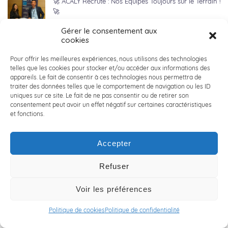
🚀 ACALY Recrute : Nos Équipes Toujours sur le Terrain !
🚀
14 juin 2024
Gérer le consentement aux
cookies
👋 RENCONTRE AVEC JONATHAN LOBERT👋
Pour offrir les meilleures expériences, nous utilisons des technologies
6 juin 2024
telles que les cookies pour stocker et/ou accéder aux informations des
appareils. Le fait de consentir à ces technologies nous permettra de
traiter des données telles que le comportement de navigation ou les ID
uniques sur ce site. Le fait de ne pas consentir ou de retirer son
consentement peut avoir un effet négatif sur certaines caractéristiques
🚲 LILLE HARDELOT : ACALY NORD x VICTOIRE
et fonctions.
BERTEAU 🚲
3 juin 2024
Accepter
🏀 ACALY DAYS 2024 : seconde édition ! 🏀
Refuser
30 mai 2024
Voir les préférences
👔 COLLECTE DE VETEMENTS POUR LA CRAVATE
Politique de cookies
Politique de confidentialité
SOLIDAIRE 👔