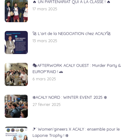
🔥 UN PARTENARIAT QUI A LA CLASSE ! 🔥
17 mars 2025
🚀 L’art de la NEGOCIATION chez ACALY🚀
13 mars 2025
🎭AFTERWORK ACALY OUEST : Murder Party &
EUROP’RAID ! 🚗
6 mars 2025
❄️ACALY NORD : WINTER EVENT 2025 ❄️
27 février 2025
🎿 Women’gineers X ACALY : ensemble pour le
Laponie Trophy ! ❄️