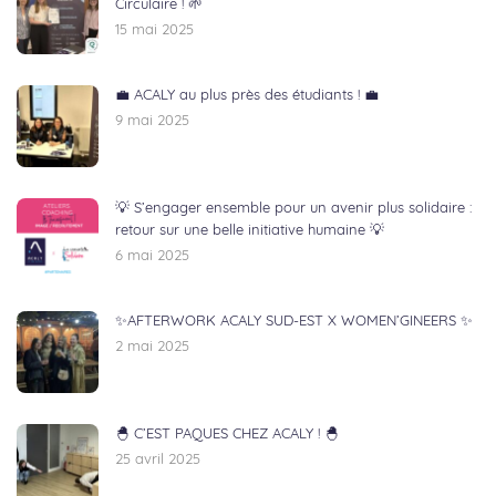
Circulaire ! 🌱
15 mai 2025
💼 ACALY au plus près des étudiants ! 💼
9 mai 2025
💡 S’engager ensemble pour un avenir plus solidaire :
retour sur une belle initiative humaine 💡
6 mai 2025
✨AFTERWORK ACALY SUD-EST X WOMEN’GINEERS ✨
2 mai 2025
🐣 C’EST PAQUES CHEZ ACALY ! 🐣
25 avril 2025