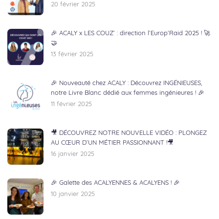
20 février 2025
🎉 ACALY x LES COUZ’ : direction l’Europ’Raid 2025 ! 🚀
🤝
13 février 2025
🎉 Nouveauté chez ACALY : Découvrez INGÉNIEUSES,
notre Livre Blanc dédié aux femmes ingénieures ! 🎉
11 février 2025
🎥 DÉCOUVREZ NOTRE NOUVELLE VIDÉO : PLONGEZ
AU CŒUR D’UN MÉTIER PASSIONNANT !🎥
16 janvier 2025
🎉 Galette des ACALYENNES & ACALYENS ! 🎉
10 janvier 2025