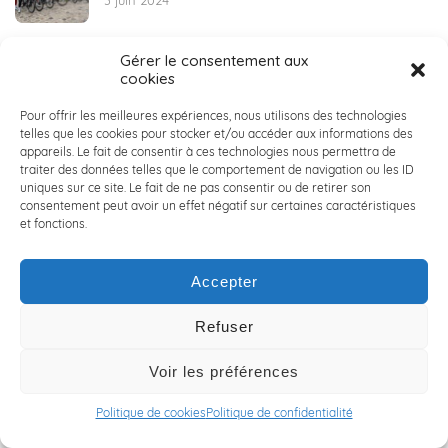
3 juin 2024
Gérer le consentement aux
🏀 ACALY DAYS 2024 : seconde édition ! 🏀
cookies
30 mai 2024
Pour offrir les meilleures expériences, nous utilisons des technologies
telles que les cookies pour stocker et/ou accéder aux informations des
appareils. Le fait de consentir à ces technologies nous permettra de
👔 COLLECTE DE VETEMENTS POUR LA CRAVATE
traiter des données telles que le comportement de navigation ou les ID
SOLIDAIRE 👔
uniques sur ce site. Le fait de ne pas consentir ou de retirer son
29 mai 2024
consentement peut avoir un effet négatif sur certaines caractéristiques
et fonctions.
🌱 RSE : ACALY Conseil en Ingénierie s’engage et agit
Accepter
🌱
23 mai 2024
Refuser
✨🌍 Une expérience humaine inoubliable partagée
Voir les préférences
par Thomas lors de son aventure au Kenya ! ✨🌍
22 mai 2024
Politique de cookies
Politique de confidentialité