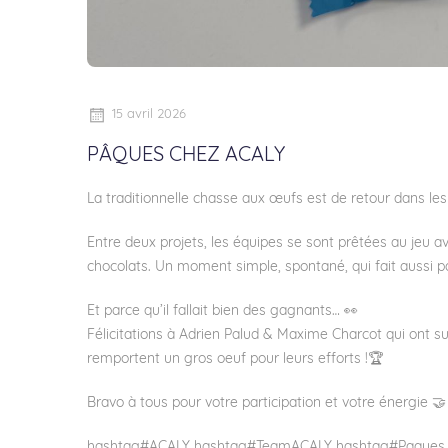
15 avril 2026
PÂQUES CHEZ ACALY
La traditionnelle chasse aux œufs est de retour dans le
Entre deux projets, les équipes se sont prêtées au jeu a
chocolats. Un moment simple, spontané, qui fait aussi p
Et parce qu’il fallait bien des gagnants… 👀
Félicitations à
Adrien Palud
&
Maxime Charcot
qui ont su
remportent un gros oeuf pour leurs efforts !🏆
Bravo à tous pour votre participation et votre énergie 🤝
hashtag
#
ACALY
hashtag
#
TeamACALY
hashtag
#
Paques