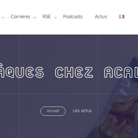
Carrières
RSE
Podcasts
Actus
ÂQUES CHEZ ACA
Les actus
Accueil