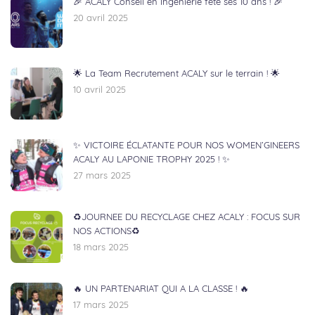
🎉 ACALY Conseil en Ingénierie fête ses 10 ans ! 🎉
20 avril 2025
🌟 La Team Recrutement ACALY sur le terrain ! 🌟
10 avril 2025
✨ VICTOIRE ÉCLATANTE POUR NOS WOMEN’GINEERS
ACALY AU LAPONIE TROPHY 2025 ! ✨
27 mars 2025
♻️JOURNEE DU RECYCLAGE CHEZ ACALY : FOCUS SUR
NOS ACTIONS♻️
18 mars 2025
🔥 UN PARTENARIAT QUI A LA CLASSE ! 🔥
17 mars 2025