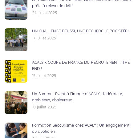
prêts à relever le défi !
24 juillet 2025
UN CHALLENGE RÉUSSI, UNE RECHERCHE BOOSTÉE !
17 juillet 2025
ACALY x COUPE DE FRANCE DU RECRUTEMENT : THE
END !
15 juillet 2025
Un Summer Event à l’image d’ACALY : fédérateur,
ambitieux, chaleureux
10 juillet 2025
Formation Secourisme chez ACALY : Un engagement
au quotidien