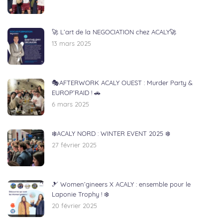
🚀 L’art de la NEGOCIATION chez ACALY🚀
13 mars 2025
🎭AFTERWORK ACALY OUEST : Murder Party &
EUROP’RAID ! 🚗
6 mars 2025
❄️ACALY NORD : WINTER EVENT 2025 ❄️
27 février 2025
🎿 Women’gineers X ACALY : ensemble pour le
Laponie Trophy ! ❄️
20 février 2025