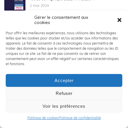
2 mai 2024
Gérer le consentement aux
cookies
🌱 RSE : ACALY Conseil en Ingénierie s’engage et agit
🌱
Pour offrir les meilleures expériences, nous utilisons des technologies
25 avril 2024
telles que les cookies pour stocker et/ou accéder aux informations des
appareils. Le fait de consentir à ces technologies nous permettra de
traiter des données telles que le comportement de navigation ou les ID
🌟🚀 ALTERNANTS : VENEZ GRANDIR CHEZ ACALY 🌟🚀
uniques sur ce site. Le fait de ne pas consentir ou de retirer son
24 avril 2024
consentement peut avoir un effet négatif sur certaines caractéristiques
et fonctions.
Accepter
🚴‍♀️ LES EQUIPES ACALY SUPPORTERS.RICES DU PARIS-
ROUBAIX 🚴‍♀️
Refuser
9 avril 2024
Voir les préférences
🌱 RSE : ACALY Conseil en Ingénierie confirme son
engagement 🌱
Politique de cookies
Politique de confidentialité
5 avril 2024