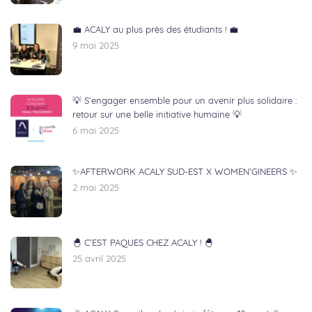
💼 ACALY au plus près des étudiants ! 💼
9 mai 2025
💡 S’engager ensemble pour un avenir plus solidaire :
retour sur une belle initiative humaine 💡
6 mai 2025
✨AFTERWORK ACALY SUD-EST X WOMEN’GINEERS ✨
2 mai 2025
🐣 C’EST PAQUES CHEZ ACALY ! 🐣
25 avril 2025