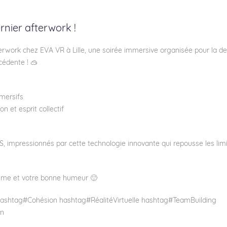
ernier afterwork !
afterwork chez EVA VR à Lille, une soirée immersive organisée pour la 
cédente ! 🥽
mmersifs
n et esprit collectif
S, impressionnés par cette technologie innovante qui repousse les lim
asme et votre bonne humeur 🙂
ashtag
#
Cohésion
hashtag
#
RéalitéVirtuelle
hashtag
#
TeamBuilding
n