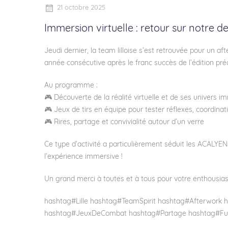
21 octobre 2025
Immersion virtuelle : retour sur notre d
Jeudi dernier, la team lilloise s’est retrouvée pour un 
année consécutive après le franc succès de l’édition pré
Au programme :
🎮 Découverte de la réalité virtuelle et de ses univers i
🎮 Jeux de tirs en équipe pour tester réflexes, coordinatio
🎮 Rires, partage et convivialité autour d’un verre
Ce type d’activité a particulièrement séduit les ACALYEN
l’expérience immersive !
Un grand merci à toutes et à tous pour votre enthousi
hashtag
#
Lille
hashtag
#
TeamSpirit
hashtag
#
Afterwork
h
hashtag
#
JeuxDeCombat
hashtag
#
Partage
hashtag
#
Fu