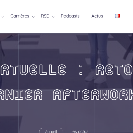
Carrières
RSE
Podcasts
Actus
RTUELLE : RETO
RNIER AFTERWOR
Les actus
Accueil