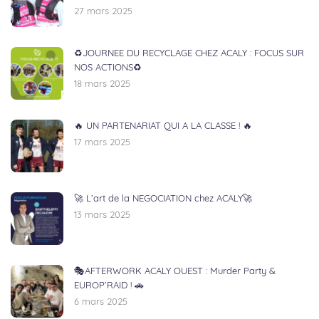
27 mars 2025
♻️JOURNEE DU RECYCLAGE CHEZ ACALY : FOCUS SUR
NOS ACTIONS♻️
18 mars 2025
🔥 UN PARTENARIAT QUI A LA CLASSE ! 🔥
17 mars 2025
🚀 L’art de la NEGOCIATION chez ACALY🚀
13 mars 2025
🎭AFTERWORK ACALY OUEST : Murder Party &
EUROP’RAID ! 🚗
6 mars 2025