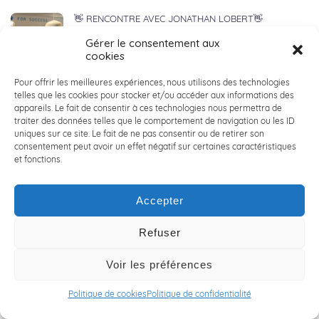
👋 RENCONTRE AVEC JONATHAN LOBERT👋
6 juin 2024
Gérer le consentement aux
cookies
Pour offrir les meilleures expériences, nous utilisons des technologies
🚲 LILLE HARDELOT : ACALY NORD x VICTOIRE
telles que les cookies pour stocker et/ou accéder aux informations des
BERTEAU 🚲
appareils. Le fait de consentir à ces technologies nous permettra de
traiter des données telles que le comportement de navigation ou les ID
3 juin 2024
uniques sur ce site. Le fait de ne pas consentir ou de retirer son
consentement peut avoir un effet négatif sur certaines caractéristiques
et fonctions.
🏀 ACALY DAYS 2024 : seconde édition ! 🏀
30 mai 2024
Accepter
Refuser
👔 COLLECTE DE VETEMENTS POUR LA CRAVATE
SOLIDAIRE 👔
Voir les préférences
29 mai 2024
Politique de cookies
Politique de confidentialité
🌱 RSE : ACALY Conseil en Ingénierie s’engage et agit