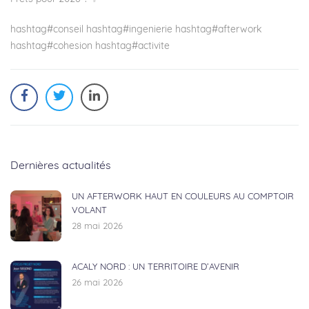
hashtag
#
conseil
hashtag
#
ingenierie
hashtag
#
afterwork
hashtag
#
cohesion
hashtag
#
activite
Dernières actualités
UN AFTERWORK HAUT EN COULEURS AU COMPTOIR
VOLANT
28 mai 2026
ACALY NORD : UN TERRITOIRE D’AVENIR
26 mai 2026