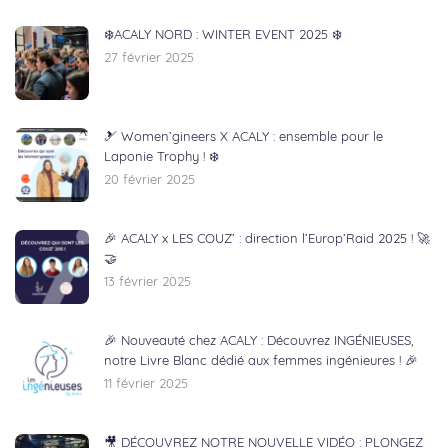
❄️ACALY NORD : WINTER EVENT 2025 ❄️
27 février 2025
🎿 Women’gineers X ACALY : ensemble pour le
Laponie Trophy ! ❄️
20 février 2025
🎉 ACALY x LES COUZ’ : direction l’Europ’Raid 2025 ! 🚀
🤝
13 février 2025
🎉 Nouveauté chez ACALY : Découvrez INGÉNIEUSES,
notre Livre Blanc dédié aux femmes ingénieures ! 🎉
11 février 2025
🎥 DÉCOUVREZ NOTRE NOUVELLE VIDÉO : PLONGEZ