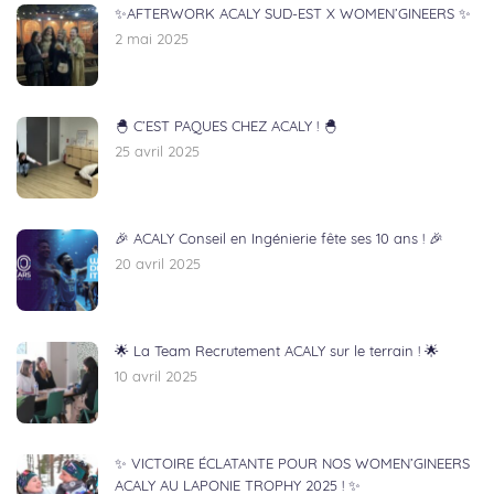
✨AFTERWORK ACALY SUD-EST X WOMEN’GINEERS ✨
2 mai 2025
🐣 C’EST PAQUES CHEZ ACALY ! 🐣
25 avril 2025
🎉 ACALY Conseil en Ingénierie fête ses 10 ans ! 🎉
20 avril 2025
🌟 La Team Recrutement ACALY sur le terrain ! 🌟
10 avril 2025
✨ VICTOIRE ÉCLATANTE POUR NOS WOMEN’GINEERS
ACALY AU LAPONIE TROPHY 2025 ! ✨