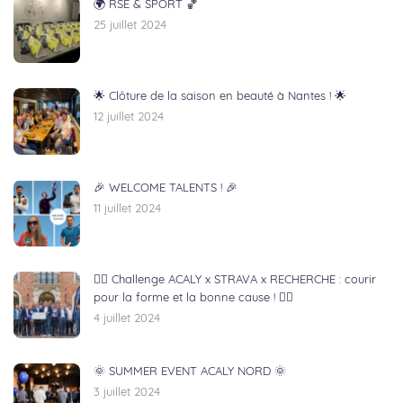
🌍 RSE & SPORT 🏀
25 juillet 2024
🌟 Clôture de la saison en beauté à Nantes ! 🌟
12 juillet 2024
🎉 WELCOME TALENTS ! 🎉
11 juillet 2024
🏃‍♂️ Challenge ACALY x STRAVA x RECHERCHE : courir
pour la forme et la bonne cause ! 🏃‍♀️
4 juillet 2024
🌞 SUMMER EVENT ACALY NORD 🌞
3 juillet 2024