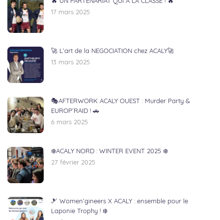
🔥 UN PARTENARIAT QUI A LA CLASSE ! 🔥
17 mars 2025
🚀 L’art de la NEGOCIATION chez ACALY🚀
13 mars 2025
🎭AFTERWORK ACALY OUEST : Murder Party &
EUROP’RAID ! 🚗
6 mars 2025
❄️ACALY NORD : WINTER EVENT 2025 ❄️
27 février 2025
🎿 Women’gineers X ACALY : ensemble pour le
Laponie Trophy ! ❄️