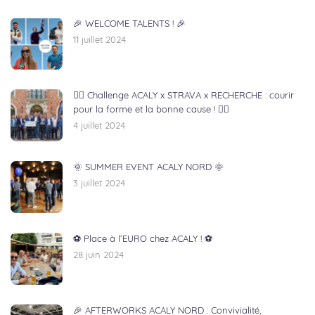
🎉 WELCOME TALENTS ! 🎉
11 juillet 2024
🏃‍♂️ Challenge ACALY x STRAVA x RECHERCHE : courir
pour la forme et la bonne cause ! 🏃‍♀️
4 juillet 2024
🌞 SUMMER EVENT ACALY NORD 🌞
3 juillet 2024
⚽ Place à l’EURO chez ACALY ! ⚽
28 juin 2024
🎉 AFTERWORKS ACALY NORD : Convivialité,