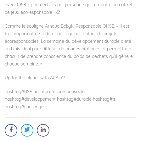
avec 0.358 kg de déchets par personne qui remporte un coffrets
de jeux écoresponsable ! 👏
Comme le souligne
Arnaud Bobyk
, Responsable QHSE, « Il est
très important de fédérer nos équipes autour de projets
écoresponsables. La semaine du développement durable a été
un biais idéal pour diffuser de bonnes pratiques et permettre à
chacun de prendre conscience du poids de déchets qu’il génère
chaque semaine. »
Up for the planet with ACALY !
hashtag
#
RSE
hashtag
#
ecoresponsable
hashtag
#
developpement
hashtag
#
durable
hashtag
#
tri
hashtag
#
challenge