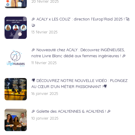
20 février 2025
🎉 ACALY x LES COUZ’ : direction l’Europ’Raid 2025 ! 🚀
🤝
13 février 2025
🎉 Nouveauté chez ACALY : Découvrez INGÉNIEUSES,
notre Livre Blanc dédié aux femmes ingénieures ! 🎉
11 février 2025
🎥 DÉCOUVREZ NOTRE NOUVELLE VIDÉO : PLONGEZ
AU CŒUR D’UN MÉTIER PASSIONNANT !🎥
16 janvier 2025
🎉 Galette des ACALYENNES & ACALYENS ! 🎉
10 janvier 2025