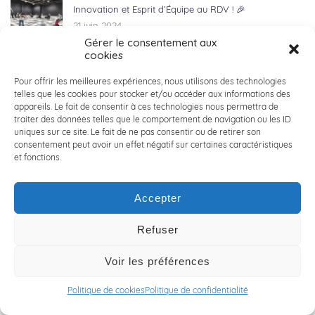
Innovation et Esprit d’Équipe au RDV ! 🎉
21 juin 2024
Gérer le consentement aux
cookies
🎉🚀 Semaine de la Qualité de Vie au Travail chez
ACALY ! 🚀🎉
Pour offrir les meilleures expériences, nous utilisons des technologies
telles que les cookies pour stocker et/ou accéder aux informations des
20 juin 2024
appareils. Le fait de consentir à ces technologies nous permettra de
traiter des données telles que le comportement de navigation ou les ID
uniques sur ce site. Le fait de ne pas consentir ou de retirer son
🚀 ACALY Recrute : Nos Équipes Toujours sur le Terrain !
consentement peut avoir un effet négatif sur certaines caractéristiques
🚀
et fonctions.
14 juin 2024
Accepter
👋 RENCONTRE AVEC JONATHAN LOBERT👋
6 juin 2024
Refuser
Voir les préférences
🚲 LILLE HARDELOT : ACALY NORD x VICTOIRE
Politique de cookies
Politique de confidentialité
BERTEAU 🚲
3 juin 2024