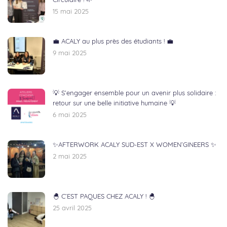
Circulaire ! 🌱
15 mai 2025
💼 ACALY au plus près des étudiants ! 💼
9 mai 2025
💡 S’engager ensemble pour un avenir plus solidaire :
retour sur une belle initiative humaine 💡
6 mai 2025
✨AFTERWORK ACALY SUD-EST X WOMEN’GINEERS ✨
2 mai 2025
🐣 C’EST PAQUES CHEZ ACALY ! 🐣
25 avril 2025