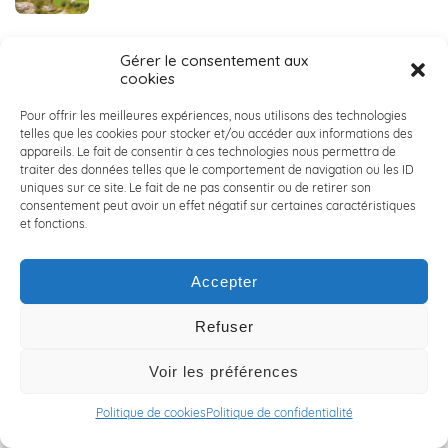
✨🌍 Une expérience humaine inoubliable partagée
Gérer le consentement aux
par Thomas lors de son aventure au Kenya ! ✨🌍
cookies
22 mai 2024
Pour offrir les meilleures expériences, nous utilisons des technologies
telles que les cookies pour stocker et/ou accéder aux informations des
appareils. Le fait de consentir à ces technologies nous permettra de
📢 BREAKING NEWS : ACALY NORD se lance sur les
traiter des données telles que le comportement de navigation ou les ID
routes du mythique LILLE-HARDELOT ! 📢
uniques sur ce site. Le fait de ne pas consentir ou de retirer son
2 mai 2024
consentement peut avoir un effet négatif sur certaines caractéristiques
et fonctions.
🌱 RSE : ACALY Conseil en Ingénierie s’engage et agit
🌱
Accepter
25 avril 2024
Refuser
🌟🚀 ALTERNANTS : VENEZ GRANDIR CHEZ ACALY 🌟🚀
Voir les préférences
24 avril 2024
Politique de cookies
Politique de confidentialité