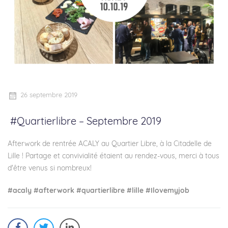
26 septembre 2019
#Quartierlibre – Septembre 2019
Afterwork de rentrée ACALY au Quartier Libre, à la Citadelle de
Lille ! Partage et convivialité étaient au rendez-vous, merci à tous
d'être venus si nombreux!
#acaly
#afterwork
#quartierlibre
#lille
#Ilovemyjob