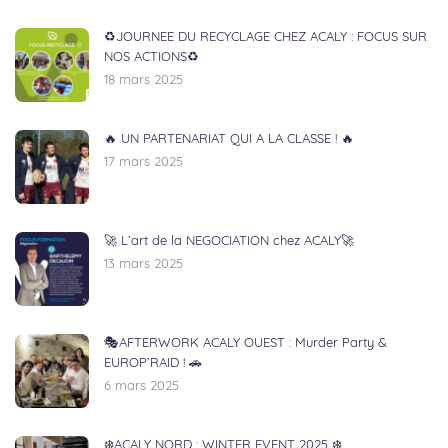
♻️JOURNEE DU RECYCLAGE CHEZ ACALY : FOCUS SUR
NOS ACTIONS♻️
18 mars 2025
🔥 UN PARTENARIAT QUI A LA CLASSE ! 🔥
17 mars 2025
🚀 L’art de la NEGOCIATION chez ACALY🚀
13 mars 2025
🎭AFTERWORK ACALY OUEST : Murder Party &
EUROP’RAID ! 🚗
6 mars 2025
❄️ACALY NORD : WINTER EVENT 2025 ❄️