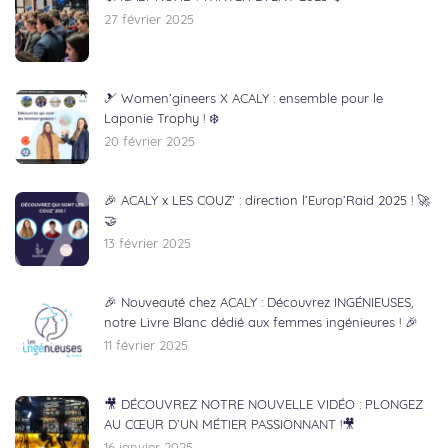
27 février 2025
🎿 Women’gineers X ACALY : ensemble pour le
Laponie Trophy ! ❄️
20 février 2025
🎉 ACALY x LES COUZ’ : direction l’Europ’Raid 2025 ! 🚀
🤝
13 février 2025
🎉 Nouveauté chez ACALY : Découvrez INGÉNIEUSES,
notre Livre Blanc dédié aux femmes ingénieures ! 🎉
11 février 2025
🎥 DÉCOUVREZ NOTRE NOUVELLE VIDÉO : PLONGEZ
AU CŒUR D’UN MÉTIER PASSIONNANT !🎥