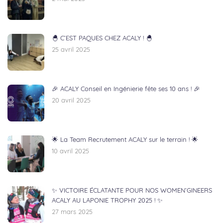
🐣 C’EST PAQUES CHEZ ACALY ! 🐣
25 avril 2025
🎉 ACALY Conseil en Ingénierie fête ses 10 ans ! 🎉
20 avril 2025
🌟 La Team Recrutement ACALY sur le terrain ! 🌟
10 avril 2025
✨ VICTOIRE ÉCLATANTE POUR NOS WOMEN’GINEERS
ACALY AU LAPONIE TROPHY 2025 ! ✨
27 mars 2025