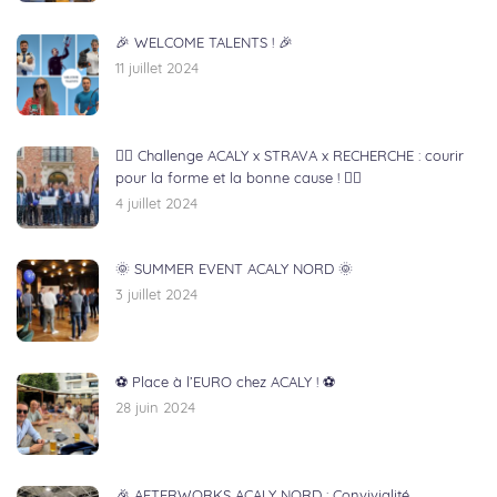
🎉 WELCOME TALENTS ! 🎉
11 juillet 2024
🏃‍♂️ Challenge ACALY x STRAVA x RECHERCHE : courir
pour la forme et la bonne cause ! 🏃‍♀️
4 juillet 2024
🌞 SUMMER EVENT ACALY NORD 🌞
3 juillet 2024
⚽ Place à l’EURO chez ACALY ! ⚽
28 juin 2024
🎉 AFTERWORKS ACALY NORD : Convivialité,