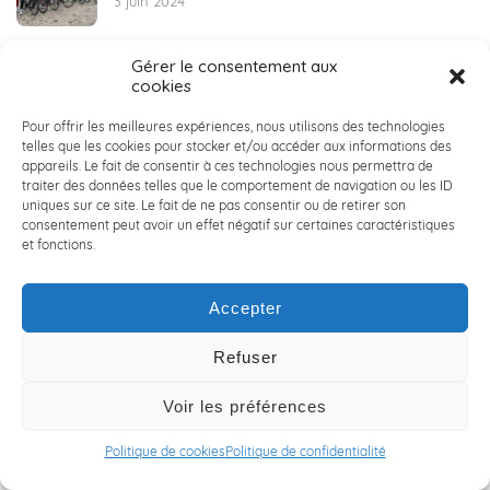
3 juin 2024
Gérer le consentement aux
🏀 ACALY DAYS 2024 : seconde édition ! 🏀
cookies
30 mai 2024
Pour offrir les meilleures expériences, nous utilisons des technologies
telles que les cookies pour stocker et/ou accéder aux informations des
appareils. Le fait de consentir à ces technologies nous permettra de
👔 COLLECTE DE VETEMENTS POUR LA CRAVATE
traiter des données telles que le comportement de navigation ou les ID
SOLIDAIRE 👔
uniques sur ce site. Le fait de ne pas consentir ou de retirer son
29 mai 2024
consentement peut avoir un effet négatif sur certaines caractéristiques
et fonctions.
🌱 RSE : ACALY Conseil en Ingénierie s’engage et agit
Accepter
🌱
23 mai 2024
Refuser
✨🌍 Une expérience humaine inoubliable partagée
Voir les préférences
par Thomas lors de son aventure au Kenya ! ✨🌍
22 mai 2024
Politique de cookies
Politique de confidentialité