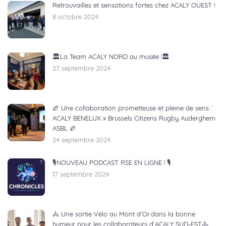
Retrouvailles et sensations fortes chez ACALY OUEST !
8 octobre 2024
🏛️La Team ACALY NORD au musée !🏛️
27 septembre 2024
🏉 Une collaboration prometteuse et pleine de sens :
ACALY BENELUX x Brussels Citizens Rugby Auderghem
ASBL 🏉
24 septembre 2024
🎙NOUVEAU PODCAST RSE EN LIGNE ! 🎙
17 septembre 2024
🚴 Une sortie Vélo au Mont d’Or dans la bonne
humeur pour les collaborateurs d’ACALY SUD-EST🚴