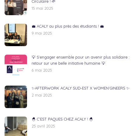
Circulaire ! 🌱
15 mai 2025
💼 ACALY au plus près des étudiants ! 💼
9 mai 2025
💡 S’engager ensemble pour un avenir plus solidaire :
retour sur une belle initiative humaine 💡
6 mai 2025
✨AFTERWORK ACALY SUD-EST X WOMEN’GINEERS ✨
2 mai 2025
🐣 C’EST PAQUES CHEZ ACALY ! 🐣
25 avril 2025