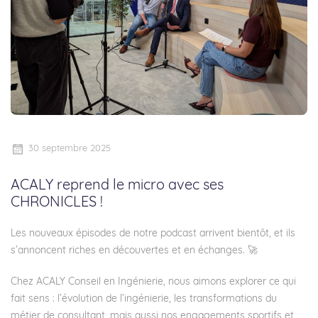
30 septembre 2025
ACALY reprend le micro avec ses
CHRONICLES !
Les nouveaux épisodes de notre podcast arrivent bientôt, et ils
s’annoncent riches en découvertes et en échanges. 🚀
Chez
ACALY Conseil en Ingénierie
, nous aimons explorer ce qui
fait sens : l’évolution de l’ingénierie, les transformations du
métier de consultant, mais aussi nos engagements sportifs et