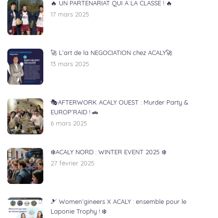
🔥 UN PARTENARIAT QUI A LA CLASSE ! 🔥
17 mars 2025
🚀 L’art de la NEGOCIATION chez ACALY🚀
13 mars 2025
🎭AFTERWORK ACALY OUEST : Murder Party &
EUROP’RAID ! 🚗
6 mars 2025
❄️ACALY NORD : WINTER EVENT 2025 ❄️
27 février 2025
🎿 Women’gineers X ACALY : ensemble pour le
Laponie Trophy ! ❄️