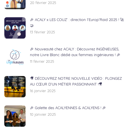
20 février 2025
🎉 ACALY x LES COUZ’ : direction l’Europ’Raid 2025 ! 🚀
🤝
13 février 2025
🎉 Nouveauté chez ACALY : Découvrez INGÉNIEUSES,
notre Livre Blanc dédié aux femmes ingénieures ! 🎉
11 février 2025
🎥 DÉCOUVREZ NOTRE NOUVELLE VIDÉO : PLONGEZ
AU CŒUR D’UN MÉTIER PASSIONNANT !🎥
16 janvier 2025
🎉 Galette des ACALYENNES & ACALYENS ! 🎉
10 janvier 2025