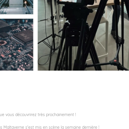
que vous découvrirez très prochainement !
as Maltaverne
s'est mis en scène la semaine dernière !