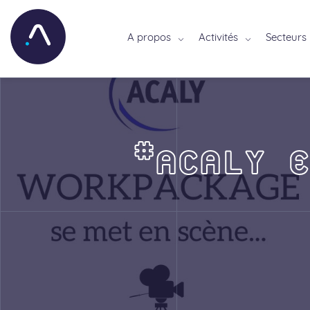
A propos
Activités
Secteurs
#ACALY E