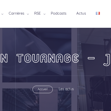
Carrières
RSE
Podcasts
Actus
N TOURNAGE – J
Les actus
Accueil