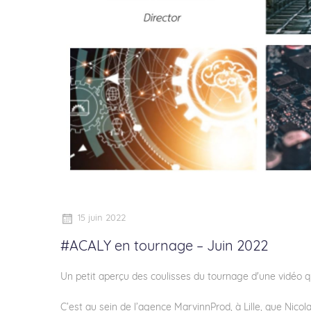
15 juin 2022
#ACALY en tournage – Juin 2022
Un petit aperçu des coulisses du tournage d'une vidéo 
C’est au sein de l’agence MarvinnProd, à Lille, que
Nicol