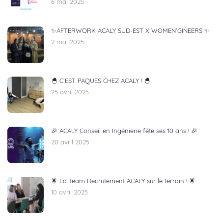
6 mai 2025
✨AFTERWORK ACALY SUD-EST X WOMEN’GINEERS ✨
2 mai 2025
🐣 C’EST PAQUES CHEZ ACALY ! 🐣
25 avril 2025
🎉 ACALY Conseil en Ingénierie fête ses 10 ans ! 🎉
20 avril 2025
🌟 La Team Recrutement ACALY sur le terrain ! 🌟
10 avril 2025