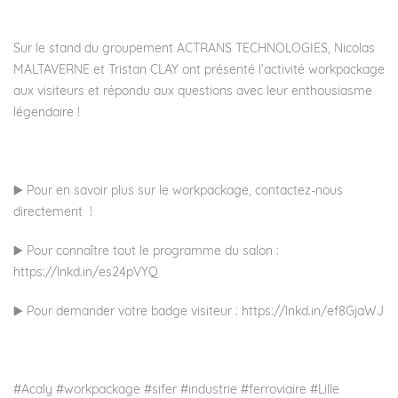
Sur le stand du groupement
ACTRANS TECHNOLOGIES
, Nicolas
MALTAVERNE et Tristan CLAY ont présenté l’activité workpackage
aux visiteurs et répondu aux questions avec leur enthousiasme
légendaire !
▶️ Pour en savoir plus sur le workpackage, contactez-nous
directement !
▶️ Pour connaître tout le programme du salon :
https://lnkd.in/es24pVYQ
▶️ Pour demander votre badge visiteur :
https://lnkd.in/ef8GjaWJ
#Acaly #workpackage #sifer #industrie #ferroviaire #Lille