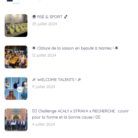
🌍 RSE & SPORT 🏀
25 juillet 2024
🌟 Clôture de la saison en beauté à Nantes ! 🌟
12 juillet 2024
🎉 WELCOME TALENTS ! 🎉
11 juillet 2024
🏃‍♂️ Challenge ACALY x STRAVA x RECHERCHE : courir
pour la forme et la bonne cause ! 🏃‍♀️
4 juillet 2024