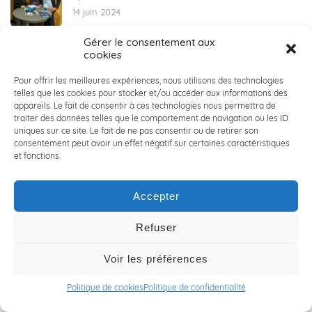
14 juin 2024
Gérer le consentement aux
cookies
👋 RENCONTRE AVEC JONATHAN LOBERT👋
6 juin 2024
Pour offrir les meilleures expériences, nous utilisons des technologies
telles que les cookies pour stocker et/ou accéder aux informations des
appareils. Le fait de consentir à ces technologies nous permettra de
traiter des données telles que le comportement de navigation ou les ID
🚲 LILLE HARDELOT : ACALY NORD x VICTOIRE
uniques sur ce site. Le fait de ne pas consentir ou de retirer son
BERTEAU 🚲
consentement peut avoir un effet négatif sur certaines caractéristiques
3 juin 2024
et fonctions.
Accepter
🏀 ACALY DAYS 2024 : seconde édition ! 🏀
30 mai 2024
Refuser
Voir les préférences
👔 COLLECTE DE VETEMENTS POUR LA CRAVATE
SOLIDAIRE 👔
Politique de cookies
Politique de confidentialité
29 mai 2024