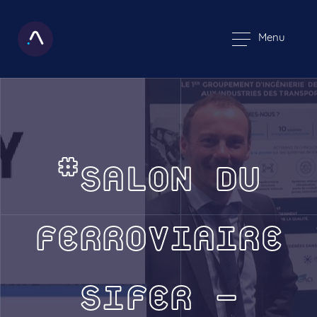
Menu
#SALON DU
FERROVIAIRE
SIFER –