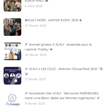
EUROP’RAID ! 🚗
6 mars 2025
❄️ACALY NORD : WINTER EVENT 2025 ❄️
27 février 2025
🎿 Women’gineers X ACALY : ensemble pour le
Laponie Trophy ! ❄️
20 février 2025
🎉 ACALY x LES COUZ’ : direction l’Europ’Raid 2025 ! 🚀
🤝
13 février 2025
🎉 Nouveauté chez ACALY : Découvrez INGÉNIEUSES,
notre Livre Blanc dédié aux femmes ingénieures ! 🎉
11 février 2025