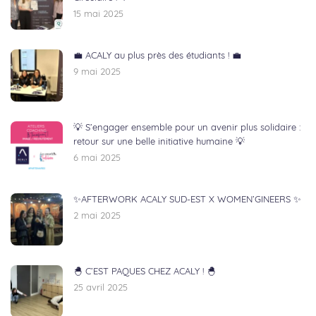
15 mai 2025
💼 ACALY au plus près des étudiants ! 💼
9 mai 2025
💡 S’engager ensemble pour un avenir plus solidaire :
retour sur une belle initiative humaine 💡
6 mai 2025
✨AFTERWORK ACALY SUD-EST X WOMEN’GINEERS ✨
2 mai 2025
🐣 C’EST PAQUES CHEZ ACALY ! 🐣
25 avril 2025