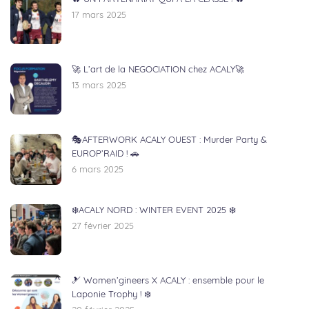
17 mars 2025
🚀 L’art de la NEGOCIATION chez ACALY🚀
13 mars 2025
🎭AFTERWORK ACALY OUEST : Murder Party &
EUROP’RAID ! 🚗
6 mars 2025
❄️ACALY NORD : WINTER EVENT 2025 ❄️
27 février 2025
🎿 Women’gineers X ACALY : ensemble pour le
Laponie Trophy ! ❄️