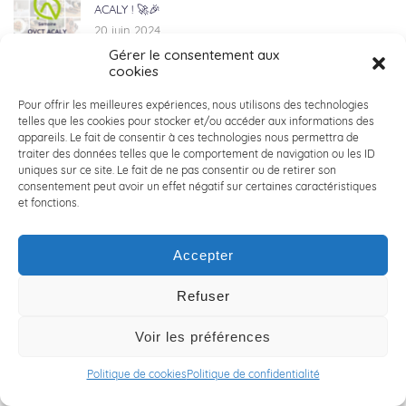
ACALY ! 🚀🎉
20 juin 2024
Gérer le consentement aux
cookies
🚀 ACALY Recrute : Nos Équipes Toujours sur le Terrain !
🚀
Pour offrir les meilleures expériences, nous utilisons des technologies
telles que les cookies pour stocker et/ou accéder aux informations des
14 juin 2024
appareils. Le fait de consentir à ces technologies nous permettra de
traiter des données telles que le comportement de navigation ou les ID
uniques sur ce site. Le fait de ne pas consentir ou de retirer son
👋 RENCONTRE AVEC JONATHAN LOBERT👋
consentement peut avoir un effet négatif sur certaines caractéristiques
6 juin 2024
et fonctions.
Accepter
🚲 LILLE HARDELOT : ACALY NORD x VICTOIRE
BERTEAU 🚲
Refuser
3 juin 2024
Voir les préférences
🏀 ACALY DAYS 2024 : seconde édition ! 🏀
Politique de cookies
Politique de confidentialité
30 mai 2024