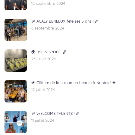
12 septembre 2024
🎉 ACALY BENELUX fête ses 5 ans ! 🎉
6 septembre 2024
🌍 RSE & SPORT 🏀
25 juillet 2024
🌟 Clôture de la saison en beauté à Nantes ! 🌟
12 juillet 2024
🎉 WELCOME TALENTS ! 🎉
11 juillet 2024