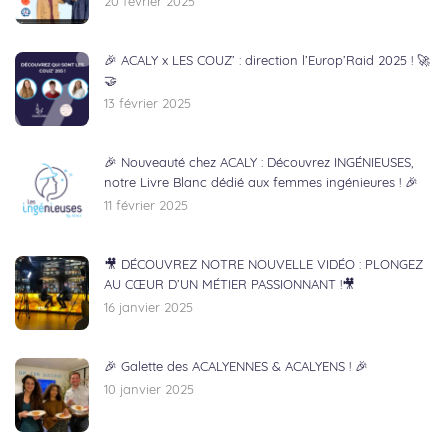
20 février 2025
🎉 ACALY x LES COUZ’ : direction l’Europ’Raid 2025 ! 🚀
🤝
13 février 2025
🎉 Nouveauté chez ACALY : Découvrez INGÉNIEUSES,
notre Livre Blanc dédié aux femmes ingénieures ! 🎉
11 février 2025
🎥 DÉCOUVREZ NOTRE NOUVELLE VIDÉO : PLONGEZ
AU CŒUR D’UN MÉTIER PASSIONNANT !🎥
16 janvier 2025
🎉 Galette des ACALYENNES & ACALYENS ! 🎉
10 janvier 2025