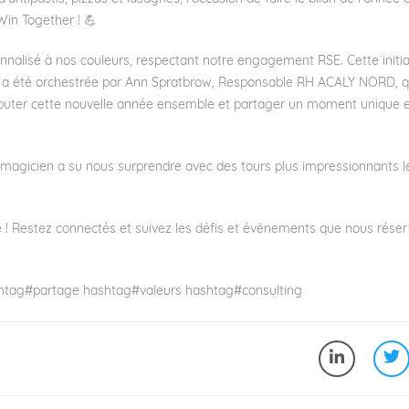
in Together ! 💪
nalisé à nos couleurs, respectant notre engagement RSE. Cette initiat
a été orchestrée par
Ann Spratbrow
, Responsable RH ACALY NORD, q
débuter cette nouvelle année ensemble et partager un moment unique 
 magicien a su nous surprendre avec des tours plus impressionnants l
e ! Restez connectés et suivez les défis et évènements que nous rése
htag
#
partage
hashtag
#
valeurs
hashtag
#
consulting