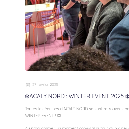
27 février 2025
❄️ACALY NORD : WINTER EVENT 2025 ❄
Toutes les équipes d’ACALY NORD se sont retrouvées pour
WINTER EVENT ! 💥
Au programme : un moment convivial autour d’un dîner d’an