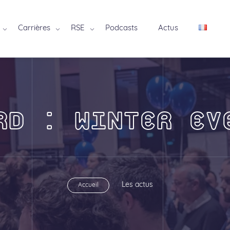
Carrières
RSE
Podcasts
Actus
RD : WINTER EV
Les actus
Accueil