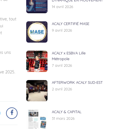
DYNAMIQUE EN MOUVEMENT
14 avril 2026
ive, tout
ACALY CERTIFIÉ MASE
ui
9 avril 2026
et
es uns
ACALY x ESBVA Lille
Métropole
7 avril 2026
rve 2025.
AFTERWORK ACALY SUD-EST
2 avril 2026
ACALY & CAPITAL
31 mars 2026