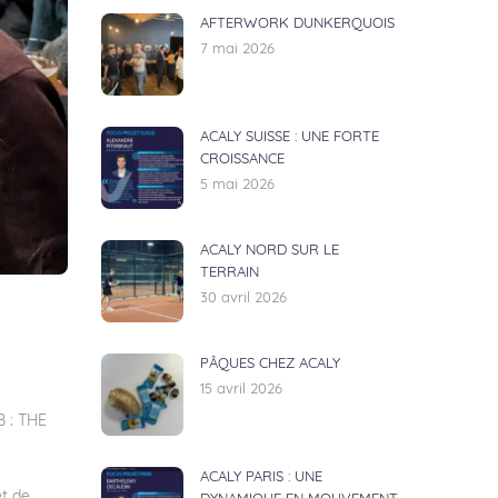
AFTERWORK DUNKERQUOIS
7 mai 2026
ACALY SUISSE : UNE FORTE
CROISSANCE
5 mai 2026
ACALY NORD SUR LE
TERRAIN
30 avril 2026
PÂQUES CHEZ ACALY
15 avril 2026
B
: THE
ACALY PARIS : UNE
et de