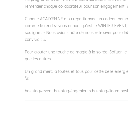
remercier chaque collaborateur pour son engagement. W
Chaque
ACALYEN.NE
a pu repartir avec un cadeau person
comme le rendez-vous annuel qu’est le WINTER EVENT, 
souligne : « Nous avions hâte de nous retrouver pour 
convivial ! ».
Pour ajouter une touche de magie à la soirée,
Sofyan
le
que les autres.
Un grand merci à toutes et tous pour cette belle énergi
🚀
hashtag
#
event
hashtag
#
ingenieurs
hashtag
#
team
has