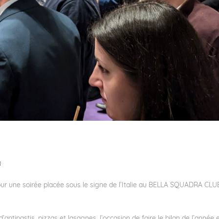
️
 une soirée placée sous le signe de l’Italie au
BELLA SQUADRA CLU
tipastis, pizzas et lasagnes, l’occasion de faire le bilan de l’année 