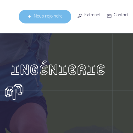
Extranet
Contact
Nous rejoindre
N INGÉNIERIE
 🌱