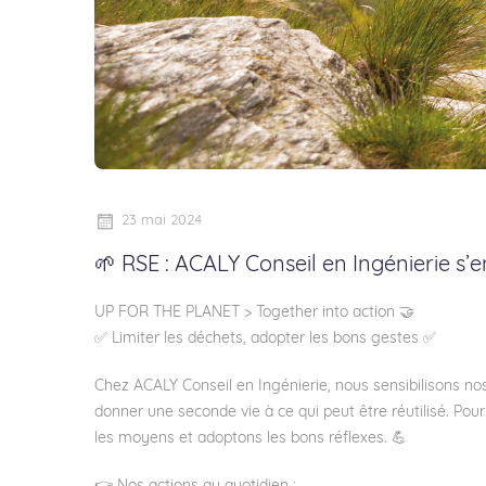
23 mai 2024
🌱 RSE : ACALY Conseil en Ingénierie s’e
UP FOR THE PLANET > Together into action 🤝
✅ Limiter les déchets, adopter les bons gestes ✅
Chez ACALY Conseil en Ingénierie, nous sensibilisons nos c
donner une seconde vie à ce qui peut être réutilisé. Pou
les moyens et adoptons les bons réflexes. 💪