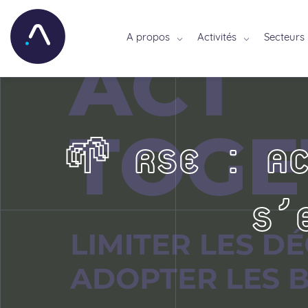
A propos
Activités
Secteurs
🌱 RSE : AC
S’