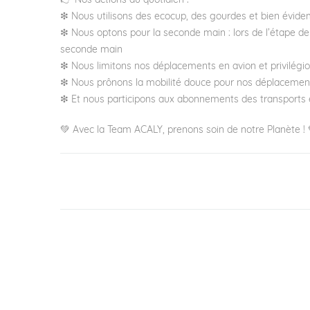
👉 Nos actions au quotidien :
❇ Nous utilisons des ecocup, des gourdes et bien évi
❇ Nous optons pour la seconde main : lors de l’étape 
seconde main
❇ Nous limitons nos déplacements en avion et privilégion
❇ Nous prônons la mobilité douce pour nos déplacements i
❇ Et nous participons aux abonnements des transports e
💚 Avec la Team ACALY, prenons soin de notre Planète ! 