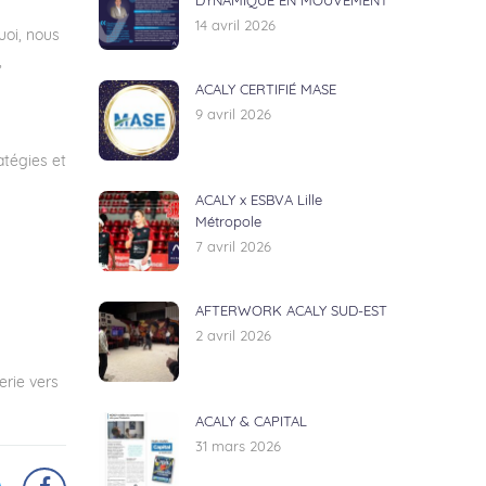
DYNAMIQUE EN MOUVEMENT
14 avril 2026
uoi, nous
,
ACALY CERTIFIÉ MASE
9 avril 2026
atégies et
ACALY x ESBVA Lille
Métropole
7 avril 2026
AFTERWORK ACALY SUD-EST
2 avril 2026
erie vers
ACALY & CAPITAL
31 mars 2026