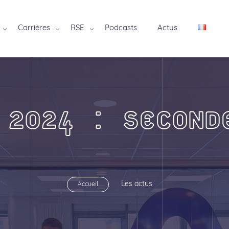
Carrières
RSE
Podcasts
Actus
 2024 : SECOND
Les actus
Accueil