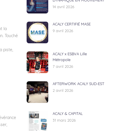
DYNAMIQUE EN MOUVEMENT
14 avril 2026
ACALY CERTIFIÉ MASE
t la
9 avril 2026
an. Touché
n
 piste,
ACALY x ESBVA Lille
Métropole
7 avril 2026
AFTERWORK ACALY SUD-EST
2 avril 2026
ACALY & CAPITAL
sévérance
31 mars 2026
ser,