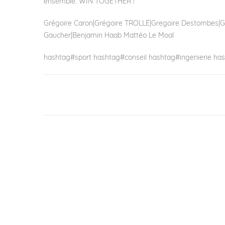
ensemble. WIN TOGETHER !
Grégoire Caron
|
Grégoire TROLLÉ
|
Gregoire Destombes
|
G
Gaucher
|
Benjamin Haab
Mattéo Le Moal
hashtag
#
sport
hashtag
#
conseil
hashtag
#
ingenierie
has