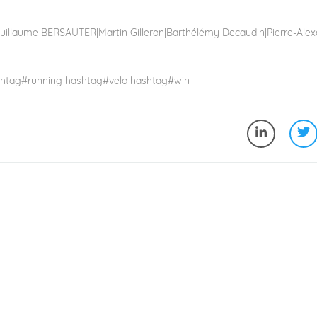
uillaume BERSAUTER
|
Martin Gilleron
|
Barthélémy Decaudin
|
Pierre-Ale
htag
#
running
hashtag
#
velo
hashtag
#
win