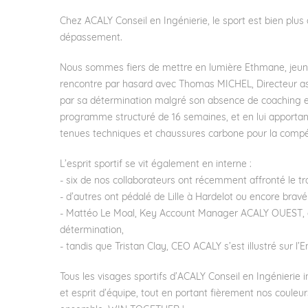
Chez
ACALY Conseil en Ingénierie
, le sport est bien plus
dépassement.
Nous sommes fiers de mettre en lumière Ethmane, jeune 
rencontre par hasard avec
Thomas MICHEL
, Directeur a
par sa détermination malgré son absence de coaching e
programme structuré de 16 semaines, et en lui apportant
tenues techniques et chaussures carbone pour la compét
L’esprit sportif se vit également en interne :
- six de nos collaborateurs ont récemment affronté le t
- d’autres ont pédalé de Lille à Hardelot ou encore bra
-
Mattéo Le Moal
, Key Account Manager ACALY OUEST, d
détermination,
- tandis que
Tristan Clay
, CEO ACALY s’est illustré sur l’En
Tous les visages sportifs d’
ACALY Conseil en Ingénierie
i
et esprit d’équipe, tout en portant fièrement nos coul