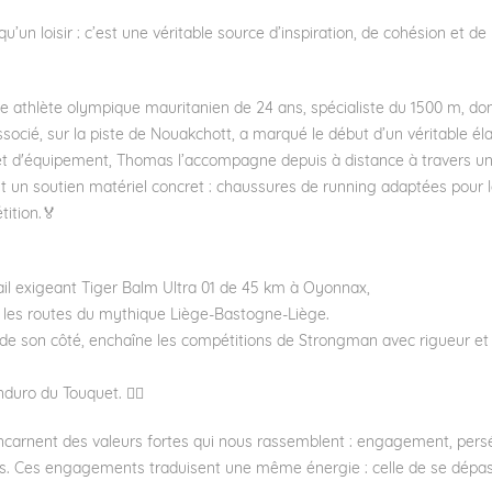
 qu’un loisir : c’est une véritable source d’inspiration, de cohésion et de
athlète olympique mauritanien de 24 ans, spécialiste du 1500 m, don
ssocié, sur la piste de Nouakchott, a marqué le début d’un véritable él
t d'équipement, Thomas l’accompagne depuis à distance à travers u
 un soutien matériel concret : chaussures de running adaptées pour la
ition.🏅
rail exigeant Tiger Balm Ultra 01 de 45 km à Oyonnax,
vé les routes du mythique Liège-Bastogne-Liège.
e son côté, enchaîne les compétitions de Strongman avec rigueur et
duro du Touquet. 🏋️‍♂️
ncarnent des valeurs fortes qui nous rassemblent : engagement, per
eurs. Ces engagements traduisent une même énergie : celle de se dépas