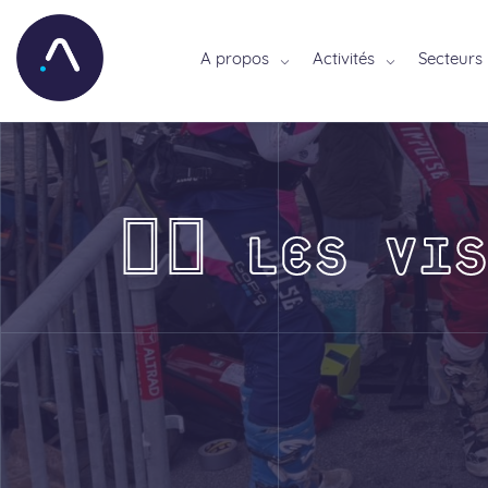
A propos
Activités
Secteurs
🏃‍♂️ LES VI