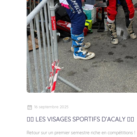
16 septembre 2025
🏃‍♂️ LES VISAGES SPORTIFS D’ACALY 🚴‍♀️
Retour sur un premier semestre riche en compétitions !