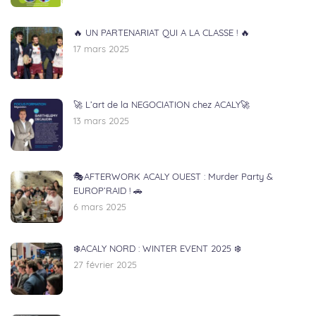
🔥 UN PARTENARIAT QUI A LA CLASSE ! 🔥
17 mars 2025
🚀 L’art de la NEGOCIATION chez ACALY🚀
13 mars 2025
🎭AFTERWORK ACALY OUEST : Murder Party &
EUROP’RAID ! 🚗
6 mars 2025
❄️ACALY NORD : WINTER EVENT 2025 ❄️
27 février 2025