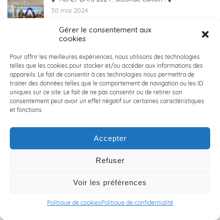
30 mai 2024
Gérer le consentement aux
cookies
👔 COLLECTE DE VETEMENTS POUR LA CRAVATE
Pour offrir les meilleures expériences, nous utilisons des technologies
SOLIDAIRE 👔
telles que les cookies pour stocker et/ou accéder aux informations des
29 mai 2024
appareils. Le fait de consentir à ces technologies nous permettra de
traiter des données telles que le comportement de navigation ou les ID
uniques sur ce site. Le fait de ne pas consentir ou de retirer son
🌱 RSE : ACALY Conseil en Ingénierie s’engage et agit
consentement peut avoir un effet négatif sur certaines caractéristiques
🌱
et fonctions.
23 mai 2024
Accepter
✨🌍 Une expérience humaine inoubliable partagée
Refuser
par Thomas lors de son aventure au Kenya ! ✨🌍
22 mai 2024
Voir les préférences
📢 BREAKING NEWS : ACALY NORD se lance sur les
Politique de cookies
Politique de confidentialité
routes du mythique LILLE-HARDELOT ! 📢