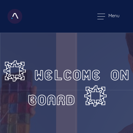
Menu
💥 WELCOME ON
BOARD 💥