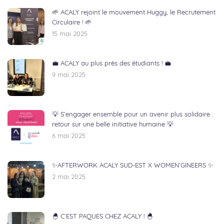
🌱 ACALY rejoint le mouvement Huggy, le Recrutement
Circulaire ! 🌱
15 mai 2025
💼 ACALY au plus près des étudiants ! 💼
9 mai 2025
💡 S’engager ensemble pour un avenir plus solidaire :
retour sur une belle initiative humaine 💡
6 mai 2025
✨AFTERWORK ACALY SUD-EST X WOMEN’GINEERS ✨
2 mai 2025
🐣 C’EST PAQUES CHEZ ACALY ! 🐣