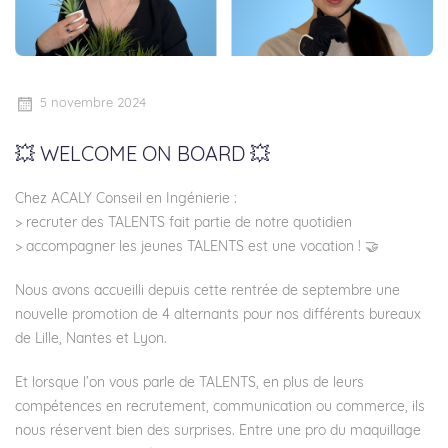
5 novembre 2024
💥 WELCOME ON BOARD 💥
Chez ACALY Conseil en Ingénierie :
> recruter des TALENTS fait partie de notre quotidien
> accompagner les jeunes TALENTS est une vocation ! 🤝
Nous avons accueilli depuis cette rentrée de septembre une
nouvelle promotion de 4 alternants pour nos différents bureaux
de Lille, Nantes et Lyon.
Et lorsque l’on vous parle de TALENTS, en plus de leurs
compétences en recrutement, communication ou commerce, ils
nous réservent bien des surprises. Entre une pro du maquillage