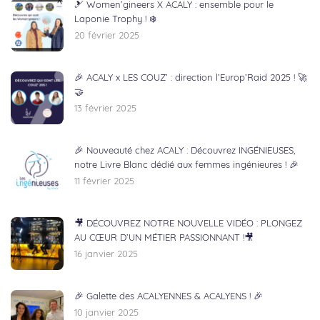
🎿 Women’gineers X ACALY : ensemble pour le
Laponie Trophy ! ❄️
20 février 2025
🎉 ACALY x LES COUZ’ : direction l’Europ’Raid 2025 ! 🚀
🤝
13 février 2025
🎉 Nouveauté chez ACALY : Découvrez INGÉNIEUSES,
notre Livre Blanc dédié aux femmes ingénieures ! 🎉
11 février 2025
🎥 DÉCOUVREZ NOTRE NOUVELLE VIDÉO : PLONGEZ
AU CŒUR D’UN MÉTIER PASSIONNANT !🎥
16 janvier 2025
🎉 Galette des ACALYENNES & ACALYENS ! 🎉
10 janvier 2025