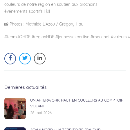
couleurs de notre région en soutien aux prochains
événements sportifs ! 🙌
📸 Photos : Mathilde L'Azou / Grégory Hau
#teamJOHDF
#regionHDF
#jeunessesportive
#mecenat
#valeurs
Dernières actualités
UN AFTERWORK HAUT EN COULEURS AU COMPTOIR
VOLANT
28 mai 2026