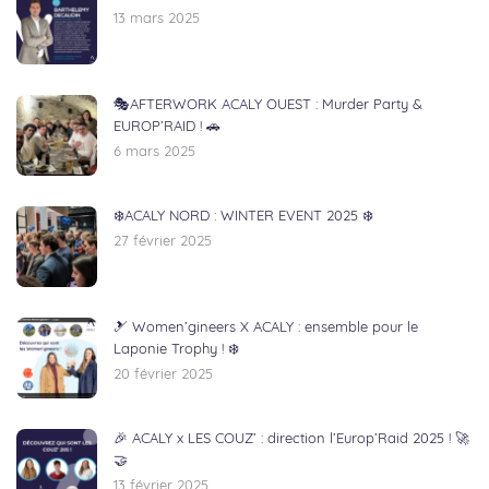
13 mars 2025
🎭AFTERWORK ACALY OUEST : Murder Party &
EUROP’RAID ! 🚗
6 mars 2025
❄️ACALY NORD : WINTER EVENT 2025 ❄️
27 février 2025
🎿 Women’gineers X ACALY : ensemble pour le
Laponie Trophy ! ❄️
20 février 2025
🎉 ACALY x LES COUZ’ : direction l’Europ’Raid 2025 ! 🚀
🤝
13 février 2025