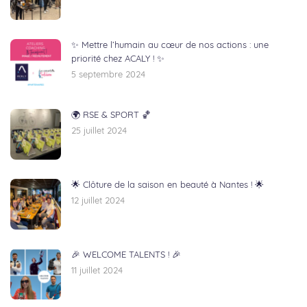
✨ Mettre l’humain au cœur de nos actions : une
priorité chez ACALY ! ✨
5 septembre 2024
🌍 RSE & SPORT 🏀
25 juillet 2024
🌟 Clôture de la saison en beauté à Nantes ! 🌟
12 juillet 2024
🎉 WELCOME TALENTS ! 🎉
11 juillet 2024