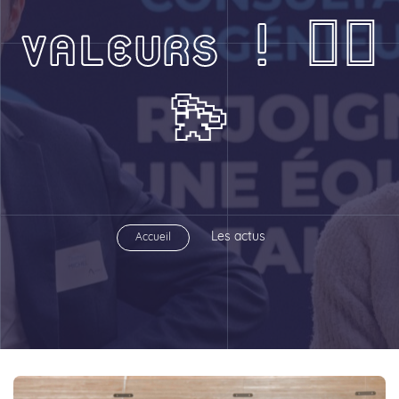
VALEURS ! 🚴‍♀️
💫
Les actus
Accueil