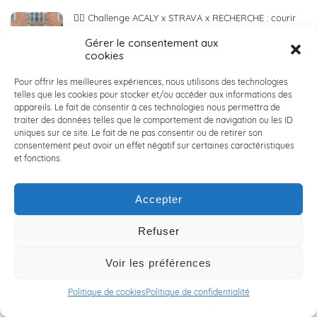
🏃‍♂️ Challenge ACALY x STRAVA x RECHERCHE : courir
pour la forme et la bonne cause ! 🏃‍♀️
Gérer le consentement aux
4 juillet 2024
cookies
Pour offrir les meilleures expériences, nous utilisons des technologies
🌞 SUMMER EVENT ACALY NORD 🌞
telles que les cookies pour stocker et/ou accéder aux informations des
3 juillet 2024
appareils. Le fait de consentir à ces technologies nous permettra de
traiter des données telles que le comportement de navigation ou les ID
uniques sur ce site. Le fait de ne pas consentir ou de retirer son
consentement peut avoir un effet négatif sur certaines caractéristiques
et fonctions.
⚽ Place à l’EURO chez ACALY ! ⚽
28 juin 2024
Accepter
Refuser
🎉 AFTERWORKS ACALY NORD : Convivialité,
Innovation et Esprit d’Équipe au RDV ! 🎉
Voir les préférences
21 juin 2024
Politique de cookies
Politique de confidentialité
🎉🚀 Semaine de la Qualité de Vie au Travail chez