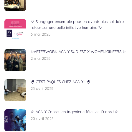
💡 S’engager ensemble pour un avenir plus solidaire :
retour sur une belle initiative humaine 💡
6 mai 2025
✨AFTERWORK ACALY SUD-EST X WOMEN’GINEERS ✨
2 mai 2025
🐣 C’EST PAQUES CHEZ ACALY ! 🐣
25 avril 2025
🎉 ACALY Conseil en Ingénierie fête ses 10 ans ! 🎉
20 avril 2025